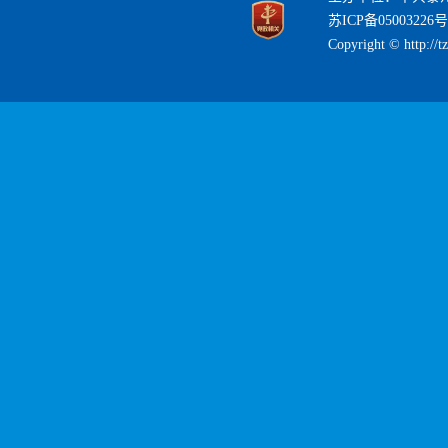
苏ICP备05003226号
Copyright © http://t