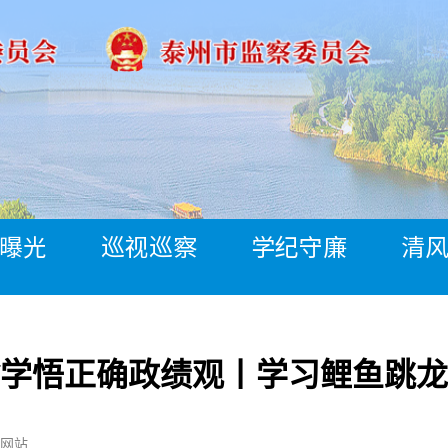
曝光
巡视巡察
学纪守廉
清
学悟正确政绩观丨学习鲤鱼跳龙
网站