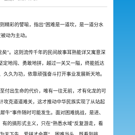
则精彩的譬喻，指出“困难是一道坎，是一道分水
变被动为主动。
龙矣”。这则流传千年的民间故事耳熟能详又寓意深
坚定地闯、勇敢地拼，越过一关又一隘，终能抵达
、久久为功，依靠顽强奋斗打开事业发展新天地。
至付出生命的代价，唯有一往无前，才有化龙的可
计攻克道道难关，这才推动中华民族实现了从站起
灰犀牛”事件随时可能发生。面对困难挑战，是进、
；有的搞形式主义，只在“熟悉水域”反复游走，看
敢为天下先、爱拼才会赢”，困难当头，既看到挑