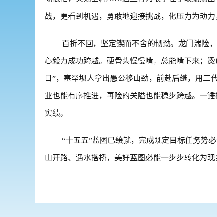
战，更看到机遇，勇敢地迎接挑战，化压力为动力
百折不回，坚定锲而不舍的韧劲。龙门湍险，
心毅力成功跨越。硬骨头慢慢啃，总能啃下来；烫山
日”，塞罕坝人拿出愚公移山劲，前赴后继，用三
业也能有序推进，再险的关隘也能稳步跨越。一锤
实绩。
“十五五”蓝图已绘就，完成既定目标任务势
山开路、遇水搭桥，美好蓝图必能一步步转化为现