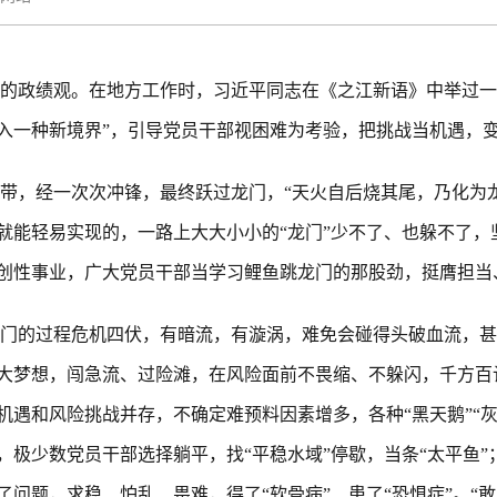
的政绩观。在地方工作时，习近平同志在《之江新语》中举过一
入一种新境界”，引导党员干部视困难为考验，把挑战当机遇，
带，经一次次冲锋，最终跃过龙门，“天火自后烧其尾，乃化为
就能轻易实现的，一路上大大小小的“龙门”少不了、也躲不了，
创性事业，广大党员干部当学习鲤鱼跳龙门的那股劲，挺膺担当
门的过程危机四伏，有暗流，有漩涡，难免会碰得头破血流，甚
大梦想，闯急流、过险滩，在风险面前不畏缩、不躲闪，千方百
机遇和风险挑战并存，不确定难预料因素增多，各种“黑天鹅”“
极少数党员干部选择躺平，找“平稳水域”停歇，当条“太平鱼”
问题，求稳、怕乱、畏难，得了“软骨病”、患了“恐惧症”。“