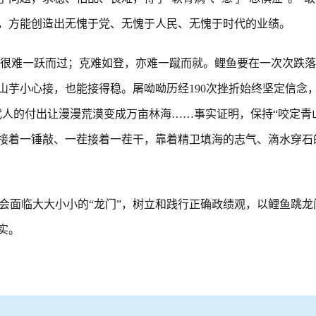
，方能创造出无愧于党、无愧于人民、无愧于时代的业绩。
很难一跃而过；克难如登，亦难一蹴而就。鲤鱼要在一次次跌落
芋小心接，也能接得稳。屠呦呦历经190次挫折始终坚定信念，
代人的付出让漫漫荒漠变成万亩林海……事实证明，保持“咬定青
接着一锤敲、一茬接着一茬干，靠着精卫填海的志气、滴水穿石
必会面临大大小小的“龙门”，树立和践行正确政绩观，以鲤鱼跳
实。