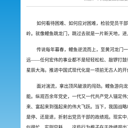
如何看待困难、如何应对困难，检验党员干部
岭。就像鲤鱼跳龙门，跳过去就是一片新天地，进
传说每年暮春，鲤鱼逆流而上，至黄河龙门一
远——任何宏伟的事业都不是轻轻松松、敲锣打鼓
星辰大海。推进中国式现代化是一项前无古人的开
面对湍流，拿出顶风破浪的闯劲。鲤鱼游向龙
能。纵观百余年党史，一代又一代共产党人锚定伟
来、富起来到强起来的伟大飞跃。当下，我国战略
是停、还是退，折射出党员干部的政绩观。现实中，
似很忙，实则空耗……这些行为根子在于政绩观出了