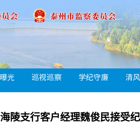
曝光
巡视巡察
学纪守廉
清
海陵支行客户经理魏俊民接受纪