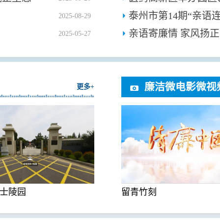
泰州市第14期“亲语
2025-08-29
亲语寄廉情 家风扬正
2025-05-27
廉洁微电影微视
更多+
士陵园
留青竹刻