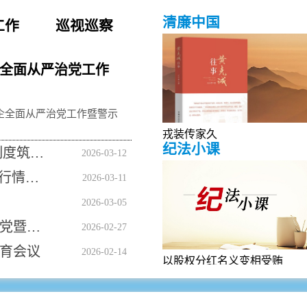
清廉中国
工作
巡视巡察
企全面从严治党工作
国企全面从严治党工作暨警示
戎装传家久
纪法小课
市数产集团：深学笃行八项规定 完善制度筑牢防线
2026-03-12
市农发集团：召开“三重一大”决策及执行情况 专项巡查反馈会
2026-03-11
2026-03-05
市人民医院：召开2026年度全面从严治党暨作风建设会议
2026-02-27
育会议
2026-02-14
以股权分红名义变相受贿