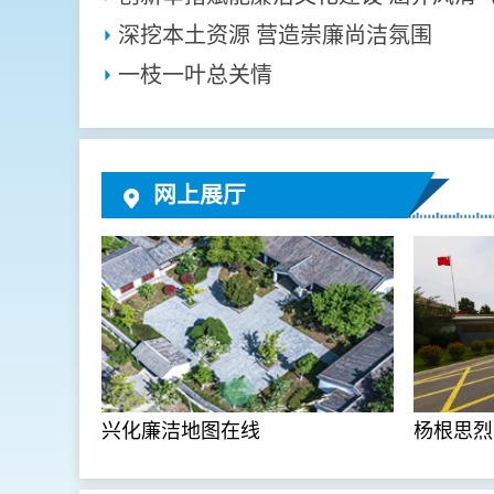
深挖本土资源 营造崇廉尚洁氛围
一枝一叶总关情
网上展厅
兴化廉洁地图在线
杨根思烈