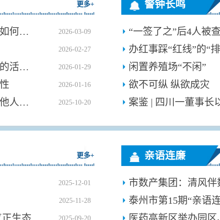
警钟长鸣
更多+
使用管理和服务对象会员账户支付餐费如何定性
“一签了之”后4人被
2026-03-09
办红事踩“红线”的“
2026-02-27
严禁接受、提供可能影响公正执行公务的活动安排
闲置养殖场“不闲”
2026-01-29
性
欲不可纵 纵欲成灾
2026-01-16
纪法百科丨违反政治纪律的行为：阻止他人揭发检举、提供证据材料
2025-10-20
亲语连廉
更多+
市数产集团：清风伴
2025-12-01
泰州市第15期“亲语
2025-11-28
气正生态
2025-09-20