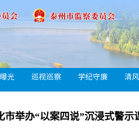
曝光
巡视巡察
学纪守廉
清
化市举办“以案四说”沉浸式警示