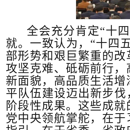
全会
充分肯定
“十
就。一致认为，
“十四五
部形势和艰巨繁重的改
攻坚克难、砥砺前行，
新面貌
，
高品质生活增
平队伍建设迈出新步伐
阶段性成果。这些
成就
党中央领航掌舵，在于