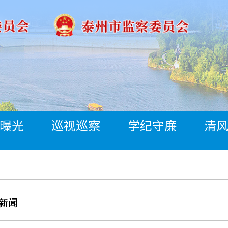
曝光
巡视巡察
学纪守廉
清
新闻