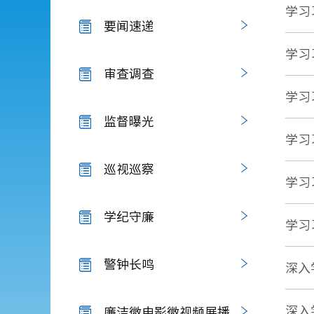
学习
要闻速递
学习
审查调查
学习
监督曝光
学习
巡视巡察
学习
学纪守廉
学习
警钟长鸣
深入
深入
廉洁微电影微视频展播