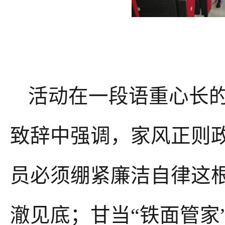
活动在一段语重心长
致辞中强调，家风正则
员
必须绷紧廉洁自律这
澈见底；甘当“铁面管家