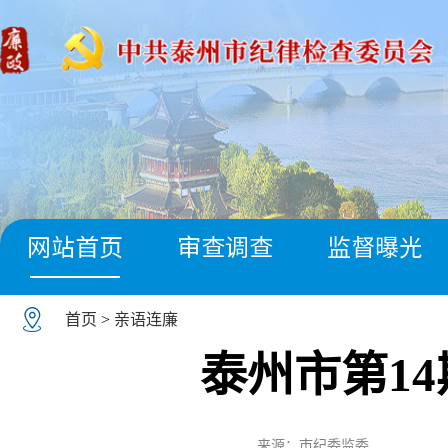
网站首页
审查调查
监督曝光
首页
>
亲语连廉
泰州市第1
来源：市纪委监委