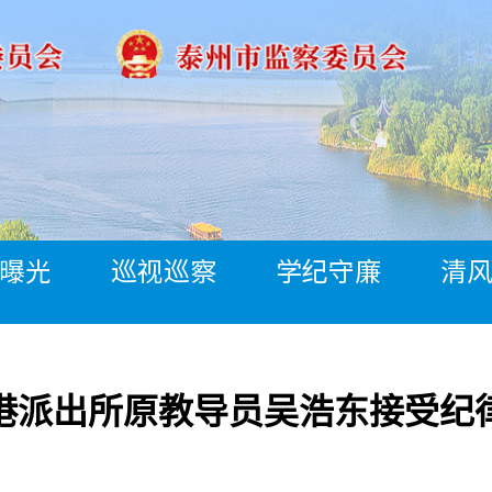
曝光
巡视巡察
学纪守廉
清
港派出所原教导员吴浩东接受纪