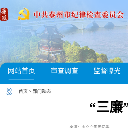
网站首页
审查调查
监督曝光
首页
>
部门动态
“三廉
来源：市交产集团纪委