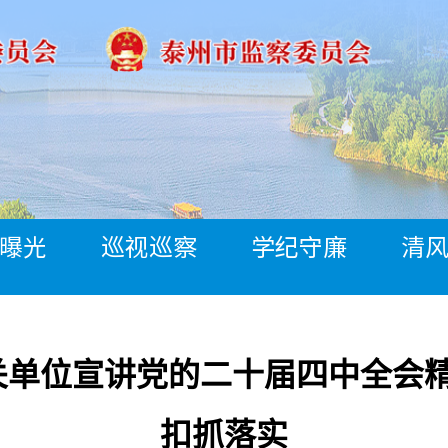
曝光
巡视巡察
学纪守廉
清
单位宣讲党的二十届四中全会精
扣抓落实