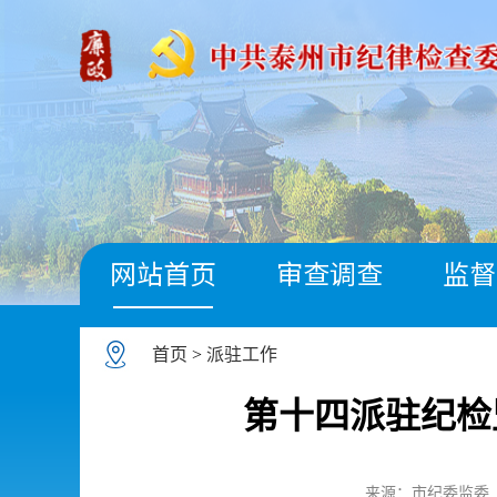
网站首页
审查调查
监督
首页
>
派驻工作
第十四派驻纪检
来源：市纪委监委