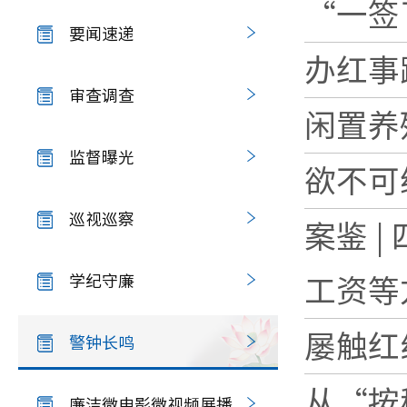
“一签
要闻速递
办红事
审查调查
闲置养
监督曝光
欲不可
巡视巡察
案鉴 
学纪守廉
工资等方
屡触红
警钟长鸣
从“按
廉洁微电影微视频展播